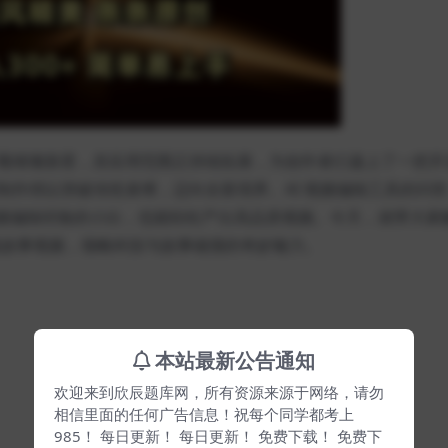
一颗璀璨新星，其应用范围正持续拓展，为创作者们递上了一把开
容制作得以突破传统束缚，迈向全新境界。AI 视频编辑工具的问
频编辑经验的小白，也能轻松产出高品质视频。今天，就带大家
间诡故事视频，领略科技与故事碰撞的奇妙魅力。
本站最新公告通知
欢迎来到欣辰题库网，所有资源来源于网络，请勿
相信里面的任何广告信息！祝每个同学都考上
985！ 每日更新！ 每日更新！ 免费下载！ 免费下