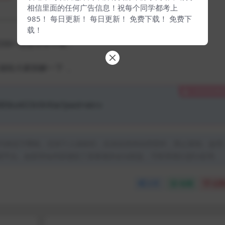
相信里面的任何广告信息！祝每个同学都考上
985！ 每日更新！ 每日更新！ 免费下载！ 免费下
载！
00+ 还是非常不错 。
就给大家拆解一下 。
已获得查看
MB3kxAO3n9rKiw?pwd=ekrv
均来自于网络。任何个人或组织，在未征得本站同意时，禁止复制、盗用
体平台。如若本站内容侵犯了原著者的合法权益，可联系我们进行处理。
分享
收藏
点赞