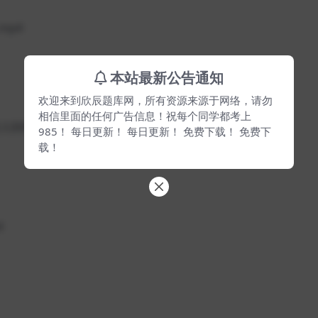
mp4
本站最新公告通知
欢迎来到欣辰题库网，所有资源来源于网络，请勿
相信里面的任何广告信息！祝每个同学都考上
到PR.mp4
985！ 每日更新！ 每日更新！ 免费下载！ 免费下
载！
4