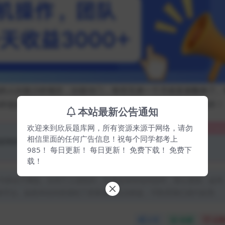
做的人比较少的项目，比较冷门，有些兄弟一个月就直接翻身了。
高。操作也很简单，每天一个小时左右就可以！一个手机就可以操作！
本站最新公告通知
欢迎来到欣辰题库网，所有资源来源于网络，请勿
已获得查看
相信里面的任何广告信息！祝每个同学都考上
0iER6FCqhP0B8g?pwd=jgdb
985！ 每日更新！ 每日更新！ 免费下载！ 免费下
载！
均来自于网络。任何个人或组织，在未征得本站同意时，禁止复制、盗用
体平台。如若本站内容侵犯了原著者的合法权益，可联系我们进行处理。
分享
收藏
点赞