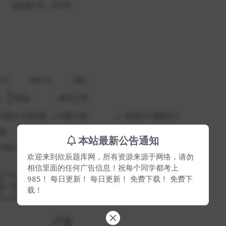
本站最新公告通知
欢迎来到欣辰题库网，所有资源来源于网络，请勿
相信里面的任何广告信息！祝每个同学都考上
985！ 每日更新！ 每日更新！ 免费下载！ 免费下
载！