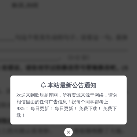
本站最新公告通知
欢迎来到欣辰题库网，所有资源来源于网络，请勿
相信里面的任何广告信息！祝每个同学都考上
985！ 每日更新！ 每日更新！ 免费下载！ 免费下
载！